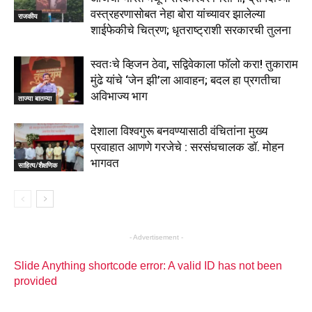
वस्त्रहरणासोबत नेहा बोरा यांच्यावर झालेल्या
राजकीय
शाईफेकीचे चित्रण; धृतराष्ट्राशी सरकारची तुलना
स्वतःचे व्हिजन ठेवा, सद्विवेकाला फॉलो करा! तुकाराम
मुंढे यांचे ‘जेन झी’ला आवाहन; बदल हा प्रगतीचा
अविभाज्य भाग
ताज्या बातम्या
देशाला विश्वगुरू बनवण्यासाठी वंचितांना मुख्य
प्रवाहात आणणे गरजेचे : सरसंघचालक डाॅ. मोहन
भागवत
साहित्य/शैक्षणिक
- Advertisement -
Slide Anything shortcode error: A valid ID has not been
provided