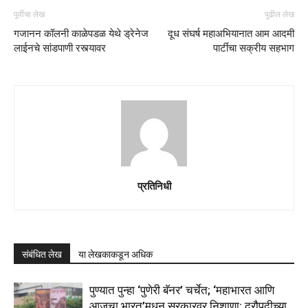
पूर्वीचा लेख
पुढील लेख
गजानन कॉलनी काळेपडळ येथे ड्रेनेज
दूध संघर्ष महाअभियानात आम आदमी
लाईनचे सांडपाणी रस्त्यावर
पार्टीचा सक्रीय सहभाग
प्रतिनिधी
संबंधित लेख
या लेखकाकडून अधिक
पुण्यात पुन्हा ‘पुणेरी बॅनर’ चर्चेत; ‘महाभारत आणि
आजचा भारत’मधून सरकारवर निशाणा; द्रौपदीच्या