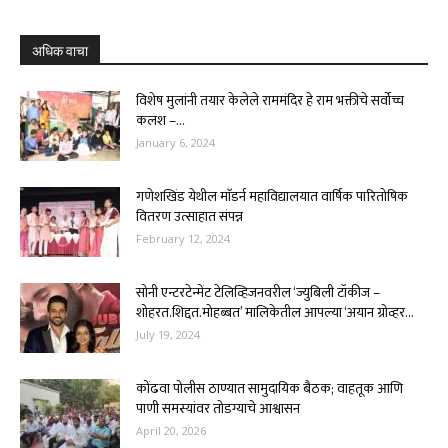
अधिक वाचा
विशेष मुलांनी तयार केलेले राममंदिर हे राम भक्तीचे सर्वोच्च
कलश –...
January 6, 2024
गणेशखिंड येथील माॅडर्न महाविद्यालयात वार्षिक पारितोषिक
वितरण उत्साहात संपन्न
February 12, 2024
सोनी एन्टरटेन्मेंट टेलिव्हिजनवरील ‘ज्युबिली टॉकीज –
शोहरत.शिद्दत.मोहब्बत’ मालिकेतील आपल्या ‘अयान ग्रोव्हर...
July 19, 2024
कोंढवा पोलीस ठाण्यात सामुदायिक बैठक; वाहतूक आणि
पाणी समस्यांवर तोडग्याचे आश्वासन
April 20, 2026