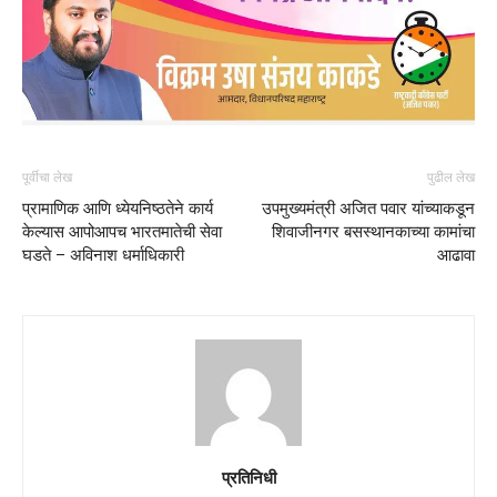
पूर्वीचा लेख
पुढील लेख
प्रामाणिक आणि ध्येयनिष्ठतेने कार्य
उपमुख्यमंत्री अजित पवार यांच्याकडून
केल्यास आपोआपच भारतमातेची सेवा
शिवाजीनगर बसस्थानकाच्या कामांचा
घडते – अविनाश धर्माधिकारी
आढावा
प्रतिनिधी