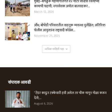
मुंबई–बेंगळुरू महामार्गालगत १२ मीटर सर्व्हिस रस्त्याच्या
कामाची पाहणी; नगरसेवक अमोल बालवडकर...
March 12, 2026
औंध, बोपोडी परिसरातील वाहतूक व्यवस्था दुर्लक्षित; अतिरिक्त
पोलीस आयुक्तांना राष्ट्रवादी काँग्रेस...
November 25, 2025
अधिक माहिती पहा
संपादक आवडी
“टेंडर काढून टक्केवारी हवी असेल तर भीक मागून गोळा करून
देतो;...
August 6, 2026