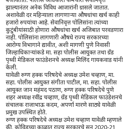
झाल्यानंतर अनेक विविध आजारांनी ग्रासले जातात.
अशावेळी दर महिन्याला लागणाऱ्या औषधांचा खर्च काही
हजारो रुपयांचा आहे. सेवानिवृत्त पोलिसांना त्यांच्या
कुटुंबीयांसाठी होणारा औषधांचा खर्च अजिबात परवडणारा
नाही. पोलिसांना लागणारी औषधे राज्य सरकारच्या
आरोग्य विभागाने द्यावीत, अशी मागणी पुणे निवासी
जिल्हाधिकाऱ्यांकडे मा. सहा पोलीस आयुक्त तथा ग्रँड
पृथ्वी मेडिकल फाउंडेशनचे अध्यक्ष मिलिंद गायकवाड यांनी
केली.
यावेळी रुग्ण हक्क परिषदेचे अध्यक्ष उमेश चव्हाण, मा.
सहा. पोलीस आयुक्त संगीता पाटील, मा. सहा. पोलीस
आयुक्त जान महंमद पठाण, रुग्ण हक्क परिषदेचे पुणे
शहर अध्यक्ष रवींद्र चव्हाण, ग्रँड पृथ्वी मेडिकल फाउंडेशनचे
संचालक राजाभाऊ कदम, अपर्णा मारणे साठ्ये यावेळी
प्रमुख उपस्थित होते.
रुग्ण हक्क परिषदेचे अध्यक्ष उमेश चव्हाण यावेळी म्हणाले
की, कोविडच्या काळात राज्य सरकारचे सन 2020-21