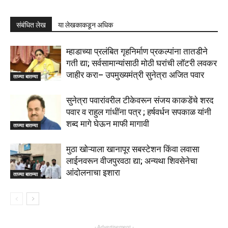
संबंधित लेख
या लेखकाकडून अधिक
म्हाडाच्या प्रलंबित गृहनिर्माण प्रकल्पांना तातडीने
गती द्या; सर्वसामान्यांसाठी मोठी घरांची लॉटरी लवकर
जाहीर करा– उपमुख्यमंत्री सुनेत्रा अजित पवार
ताज्या बातम्या
सुनेत्रा पवारांवरील टीकेवरून संजय काकडेंचे शरद
पवार व राहुल गांधींना पत्र ; हर्षवर्धन सपकाळ यांनी
शब्द मागे घेऊन माफी मागावी
ताज्या बातम्या
मुठा खोऱ्याला खानापूर सबस्टेशन किंवा लवासा
लाईनवरून वीजपुरवठा द्या; अन्यथा शिवसेनेचा
आंदोलनाचा इशारा
ताज्या बातम्या
- Advertisement -