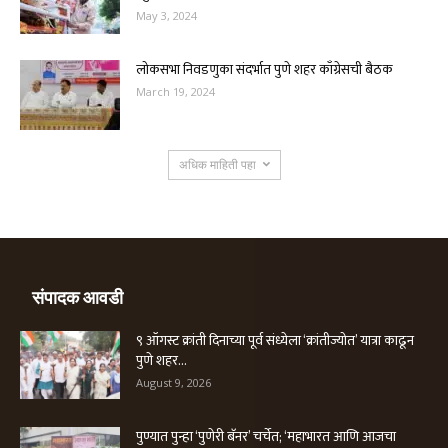
May 3, 2024
लोकसभा निवडणुका संदर्भात पुणे शहर काँग्रेसची बैठक
March 19, 2024
अधिक माहिती पहा
संपादक आवडी
९ ऑगस्ट क्रांती दिनाच्या पूर्व संध्येला ‘क्रांतीज्योत’ यात्रा काढून
पुणे शहर...
August 9, 2026
पुण्यात पुन्हा ‘पुणेरी बॅनर’ चर्चेत; ‘महाभारत आणि आजचा