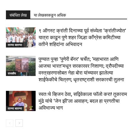
संबंधित लेख
या लेखकाकडून अधिक
९ ऑगस्ट क्रांती दिनाच्या पूर्व संध्येला ‘क्रांतीज्योत’
यात्रा काढून पुणे शहर जिल्हा काँग्रेस कमिटीच्या
वतीने शहिदांना अभिवादन
ताज्या बातम्या
पुण्यात पुन्हा ‘पुणेरी बॅनर’ चर्चेत; ‘महाभारत आणि
आजचा भारत’मधून सरकारवर निशाणा; द्रौपदीच्या
वस्त्रहरणासोबत नेहा बोरा यांच्यावर झालेल्या
राजकीय
शाईफेकीचे चित्रण; धृतराष्ट्राशी सरकारची तुलना
स्वतःचे व्हिजन ठेवा, सद्विवेकाला फॉलो करा! तुकाराम
मुंढे यांचे ‘जेन झी’ला आवाहन; बदल हा प्रगतीचा
अविभाज्य भाग
ताज्या बातम्या