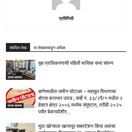
प्रतिनिधी
संबंधित लेख
या लेखकाकडून अधिक
वृक्ष प्राधिकरणाची पहिली मासिक सभा संपन्न
ताज्या बातम्या
बाणेरमधील जमीन घोटाळा – महसूल विभागाचा
बोगस कारभार उघड ; सर्व्हे नं. ३३/२पै/१ मधील २
हेक्टर क्षेत्र २००६ मध्येच संपुष्टात, तरीही २०२५
ताज्या बातम्या
पर्यंत बेकायदेशीर...
मुठा खोऱ्याला खानापूर सबस्टेशन किंवा लवासा