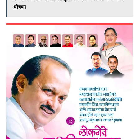
घोषणा