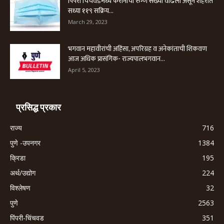
पिंपरी चिंचवडमध्ये करोनाची रुग्ण संख्या वाढली असून शहरात
सध्या ११९ सक्रिय...
March 29, 2023
भगवान महावीरांची अहिंसा, अपरिग्रह व अनेकांताची शिकवण
आज अधिक प्रासंगिक- राज्यपालभगवान...
April 5, 2023
प्रसिद्ध प्रकार
राज्य
716
पुणे -उपनगर
1384
क्रिडा
195
अर्थ/उद्योग
224
विश्लेषण
32
पुणे
2563
पिंपरी-चिंचवड
351