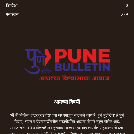
व्हिडीओ
0
मनोरंजन
229
आमच्या विषयी
'पी बी मिडिया एन्टरप्राइसेस' च्या माध्यमातून चालवले जाणारे 'पुणे बुलेटिन' हे पुणे
जिल्हा, राज्य व देशपातळीवरील घडामोडींचा आढावा घेणारे न्यूज पोर्टल आहे.
समाजातील विविध क्षेत्रातील महत्वाच्या बातम्या ह्या वाचकांपर्यंत पोहचवण्याचे काम
करत असतानाच वाचनकांची विश्वासहार्यता निर्माण करण्याचा आमचा प्रयत्न असतो.