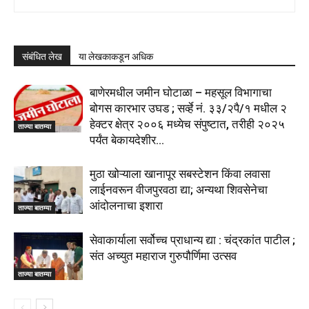
संबंधित लेख
या लेखकाकडून अधिक
बाणेरमधील जमीन घोटाळा – महसूल विभागाचा
बोगस कारभार उघड ; सर्व्हे नं. ३३/२पै/१ मधील २
हेक्टर क्षेत्र २००६ मध्येच संपुष्टात, तरीही २०२५
ताज्या बातम्या
पर्यंत बेकायदेशीर...
मुठा खोऱ्याला खानापूर सबस्टेशन किंवा लवासा
लाईनवरून वीजपुरवठा द्या; अन्यथा शिवसेनेचा
आंदोलनाचा इशारा
ताज्या बातम्या
सेवाकार्याला सर्वोच्च प्राधान्य द्या : चंद्रकांत पाटील ;
संत अच्युत महाराज गुरुपौर्णिमा उत्सव
ताज्या बातम्या