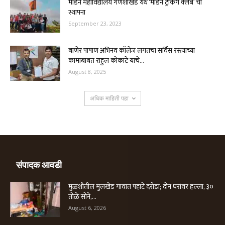
मॉडर्न महाविद्यालय गणेशखिंड येथे ‘मॉडर्न ट्रेकिंग क्लब’ ची
स्थापना
September 23, 2023
बाणेर पाषाण अभिनव कॉलेज लगतचा सर्विस रस्त्याच्या
कामाबाबत राहुल कोकाटे यांचे...
August 8, 2025
अधिक माहिती पहा
संपादक आवडी
मुळशीतील मुलखेड गावात पहाटे दरोडा; दोन घरांवर हल्ला, ३०
तोळे सोने,...
August 6, 2026