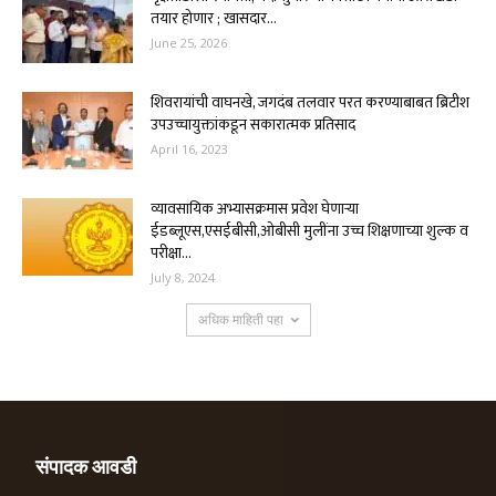
तयार होणार ; खासदार...
June 25, 2026
शिवरायांची वाघनखे, जगदंब तलवार परत करण्याबाबत ब्रिटीश
उपउच्चायुक्तांकडून सकारात्मक प्रतिसाद
April 16, 2023
व्यावसायिक अभ्यासक्रमास प्रवेश घेणाऱ्या
ईडब्लूएस,एसईबीसी,ओबीसी मुलींना उच्च शिक्षणाच्या शुल्क व
परीक्षा...
July 8, 2024
अधिक माहिती पहा
संपादक आवडी