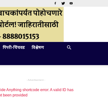
पिंपरी-चिंचवड
विश्लेषण
- Advertisement -
ide Anything shortcode error: A valid ID has
ot been provided