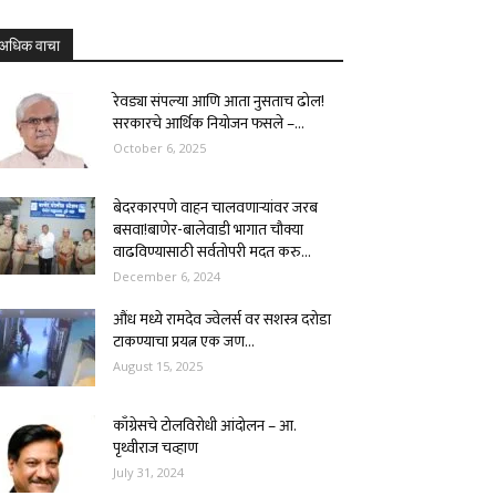
अधिक वाचा
रेवड्या संपल्या आणि आता नुसताच ढोल!
सरकारचे आर्थिक नियोजन फसले –...
October 6, 2025
बेदरकारपणे वाहन चालवणाऱ्यांवर जरब
बसवा!बाणेर-बालेवाडी भागात चौक्या
वाढविण्यासाठी सर्वतोपरी मदत करु...
December 6, 2024
औंध मध्ये रामदेव ज्वेलर्स वर सशस्त्र दरोडा
टाकण्याचा प्रयत्न एक जण...
August 15, 2025
काँग्रेसचे टोलविरोधी आंदोलन – आ.
पृथ्वीराज चव्हाण
July 31, 2024