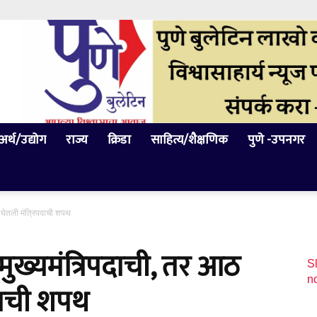
अर्थ/उद्योग
राज्य
क्रिडा
साहित्य/शैक्षणिक
पुणे -उपनगर
 घेतली मंत्रिपदाची शपथ
ुख्यमंत्रिपदाची, तर आठ
Sl
n
पदाची शपथ