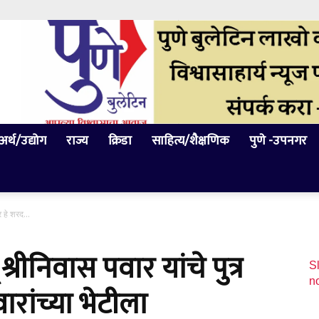
अर्थ/उद्योग
राज्य
क्रिडा
साहित्य/शैक्षणिक
पुणे -उपनगर
र हे शरद...
्रीनिवास पवार यांचे पुत्र
Sl
n
वारांच्या भेटीला