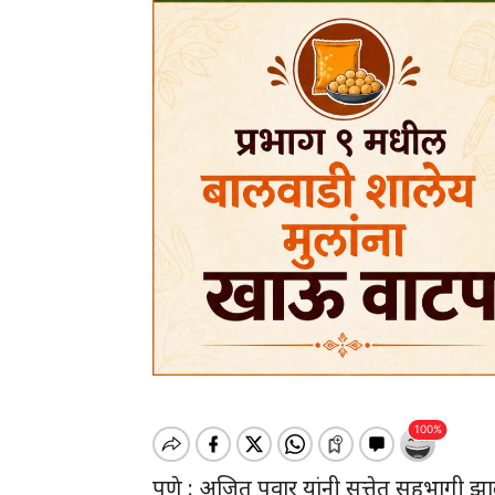
पुणे : अजित पवार यांनी सत्तेत सहभागी झाले. य