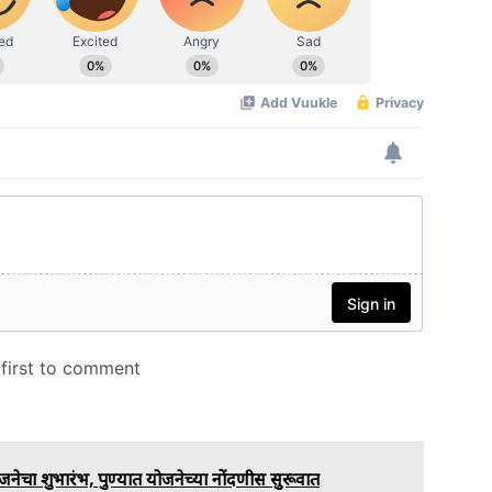
जनेचा शुभारंभ, पुण्यात योजनेच्या नोंदणीस सुरूवात