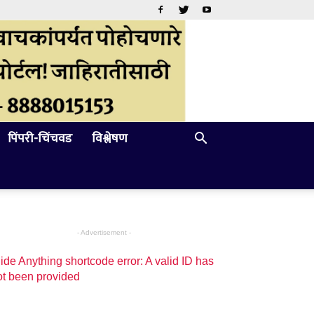
पिंपरी-चिंचवड
विश्लेषण
- Advertisement -
ide Anything shortcode error: A valid ID has
ot been provided