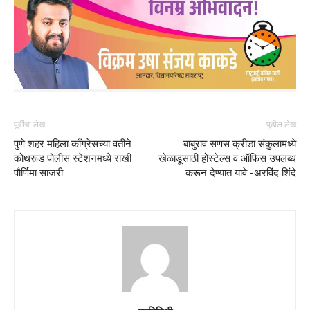
पूर्वीचा लेख
पुढील लेख
पुणे शहर महिला काँग्रेसच्या वतीने
बाबुराव सणस क्रीडा संकुलामध्ये
कोथरूड पोलीस स्टेशनमध्ये राखी
खेळाडूंसाठी होस्टेल्स व ऑफिस उपलब्ध
पौर्णिमा साजरी
करून देण्यात यावे -अरविंद शिंदे