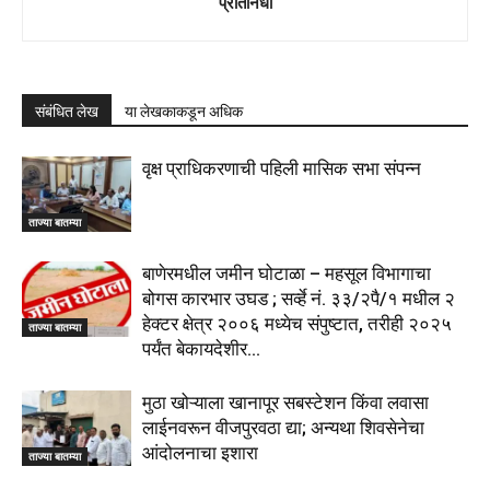
प्रतिनिधी
संबंधित लेख
या लेखकाकडून अधिक
वृक्ष प्राधिकरणाची पहिली मासिक सभा संपन्न
ताज्या बातम्या
बाणेरमधील जमीन घोटाळा – महसूल विभागाचा
बोगस कारभार उघड ; सर्व्हे नं. ३३/२पै/१ मधील २
हेक्टर क्षेत्र २००६ मध्येच संपुष्टात, तरीही २०२५
ताज्या बातम्या
पर्यंत बेकायदेशीर...
मुठा खोऱ्याला खानापूर सबस्टेशन किंवा लवासा
लाईनवरून वीजपुरवठा द्या; अन्यथा शिवसेनेचा
आंदोलनाचा इशारा
ताज्या बातम्या