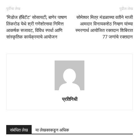
पूर्वीचा लेख
पुढील लेख
‘मिडोज हॅबिटॅट’ सोसायटी, बाणेर पाषाण
सोमेश्वर मित्र मंडळाच्या वतीने माजी
लिंकरोड येथे श्री गणेशोत्सवा निमित्त
आमदार विनायकशेठ निम्हण यांच्या
आकर्षक सजावट, विविध स्पर्धा आणि
स्मरणार्थ आयोजित रक्तदान शिबिरात
सांस्कृतिक कार्यक्रमाचे आयोजन
77 जणांचे रक्तदान
प्रतिनिधी
संबंधित लेख
या लेखकाकडून अधिक