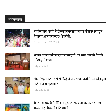
अधिक वाचा
मागील पाच वर्षांत केलेल्या विकासकामांच्या जोरावर निवडून
येणारच आमदार सिद्धार्थ शिरोळे...
November 12, 2024
अजित पवार यांनी उपमुख्यमंत्रिपदाची, तर आठ जणांनी घेतली
मंत्रिपदाची शपथ
July 2, 2023
ओंकारेश्वर घाटावर सीसीटीव्हीची नजर! पालकमंत्री चंद्रकांतदादा
पाटील यांचा पुढाकार
July 23, 2023
कै. गेनबा म्हस्के मैमोरियल ट्रस्ट शारदीय नवरात्र उत्सवामध्ये
कळस म्हस्केवस्ती याठिकाणी...