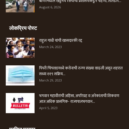
बाणेरमधील खड्डेमय रस्त्यांची प्रशासनाकडून पाहणी, तातडीने...
August 6, 2026
लोकप्रिय पोस्ट
राहुल गांधी यांची खासदारकी रद्द
March 24, 2023
पिंपरी चिंचवडमध्ये करोनाची रुग्ण संख्या वाढली असून शहरात
सध्या ११९ सक्रिय...
March 29, 2023
भगवान महावीरांची अहिंसा, अपरिग्रह व अनेकांताची शिकवण
आज अधिक प्रासंगिक- राज्यपालभगवान...
April 5, 2023