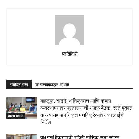
प्रतिनिधी
संबंधित लेख
या लेखकाकडून अधिक
वाहतूक, खड्डे, अतिक्रमण आणि कचरा
व्यवस्थापनावर प्रशासनाची धडक बैठक; रस्ते पूर्ववत
करण्यासह अनधिकृत पथविक्रेत्यांवर कारवाईचे
ताज्या बातम्या
निर्देश
वृक्ष प्राधिकरणाची पहिली मासिक सभा संपन्न