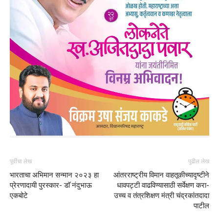
पूर्वीचा लेख
पुढील लेख
भारताचा अभिमान सन्मान २०२३ हा
आंतरराष्ट्रीय विमान वाहतूकीच्यादृष्टीने
प्रेरणादायी पुरस्कार- डाॅ नंदुभाऊ
धावपट्टी वाढविण्यासाठी सर्वेक्षण करा-
एकबोटे
उच्च व तंत्रशिक्षण मंत्री चंद्रकांतदादा
पाटील