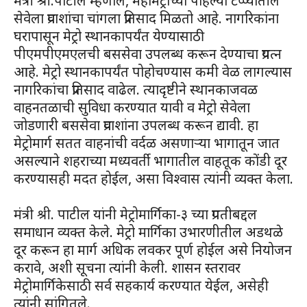
मंत्री श्री.पाटील म्हणाले, महामेट्रोच्या पहिल्या टप्प्यातील
सेवेला प्रवाशांचा चांगला प्रतिसाद मिळतो आहे. नागरिकांना
घरापासून मेट्रो स्थानकापर्यंत येण्यासाठी
पीएमपीएमएलची बससेवा उपलब्ध करून देण्याचा प्रयत्न
आहे. मेट्रो स्थानकापर्यंत पोहोचण्यास कमी वेळ लागल्यास
नागरिकांचा प्रतिसाद वाढेल. त्यादृष्टीने स्थानकाजवळ
वाहनतळाची सुविधा करण्यात यावी व मेट्रो सेवेला
जोडणारी बससेवा प्रवाशांना उपलब्ध करून द्यावी. हा
मेट्रोमार्ग सतत वाहनांची वर्दळ असणाऱ्या भागातून जात
असल्याने शहराच्या मध्यवर्ती भागातील वाहतूक कोंडी दूर
करण्यासही मदत होईल, असा विश्वास त्यांनी व्यक्त केला.
मंत्री श्री. पाटील यांनी मेट्रोमार्गिका-३ च्या प्रगतीबद्दल
समाधान व्यक्त केले. मेट्रो मार्गिका उभारणीतील अडथळे
दूर करून हा मार्ग अधिक लवकर पूर्ण होईल असे नियोजन
करावे, अशी सूचना त्यांनी केली. शासन स्तरावर
मेट्रोमार्गिकेसाठी सर्व सहकार्य करण्यात येईल, असेही
त्यांनी सांगितले.