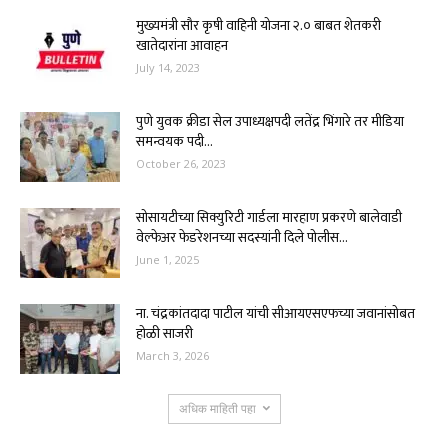
मुख्यमंत्री सौर कृषी वाहिनी योजना २.० बाबत शेतकरी
खातेदारांना आवाहन
July 14, 2023
पुणे युवक क्रीडा सेल उपाध्यक्षपदी लतेंद्र भिंगारे तर मीडिया
समन्वयक पदी...
October 26, 2023
सोसायटीच्या सिक्युरिटी गार्डला मारहाण प्रकरणे बालेवाडी
वेल्फेअर फेडरेशनच्या सदस्यांनी दिले पोलीस...
June 1, 2025
ना. चंद्रकांतदादा पाटील यांची सीआयएसएफच्या जवानांसोबत
होळी साजरी
March 3, 2026
अधिक माहिती पहा