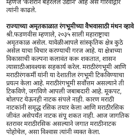
म्हणजे ‘केशराने बहरलेले उद्यान’ आहे असे गौरवोद्गार
त्यांनी काढले.
राज्याच्या अमृतकाळात रंगभूमीच्या वैभवासाठी मंथन व्हावे
श्री.फडणवीस म्हणाले, २०३५ साली महाराष्ट्राचा
अमृतकाळ असेल. यावेळी आपले सांस्कृतिक क्षेत्र कुठे
असेल याचा विचार करण्याची गरज आहे. या क्षेत्राच्या
विकासाची कल्पना कलावंत करू शकतात, शासन
त्यासाठी आवश्यक सहकार्य करेल. मराठी रंगभूमी आणि
मराठी रंगकर्मी यांनी या देशातील रंगभूमी टिकविण्याचा
प्रयत्न केला आहे. मराठी रंगभूमी सर्वोत्तम असल्याने ती
टिकविणे, जगविणे आपली जबाबदारी आहे. मूकपट,
बोलपट येऊनही नाटक संपले नाही. कारण मराठी
नाटकांनी समृद्ध रसिक तयार केला आणि मराठी रसिक
जीवंत असेपर्यंत नाटक संपू शकत नाही. आज जागतिक
स्तरावर मराठी रसिक असल्याने जगात मराठी नाटक
पोहोचेल, असा विश्वास त्यांनी व्यक्त केला.