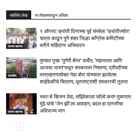
संबंधित लेख
या लेखकाकडून अधिक
९ ऑगस्ट क्रांती दिनाच्या पूर्व संध्येला ‘क्रांतीज्योत’
यात्रा काढून पुणे शहर जिल्हा काँग्रेस कमिटीच्या
वतीने शहिदांना अभिवादन
ताज्या बातम्या
पुण्यात पुन्हा ‘पुणेरी बॅनर’ चर्चेत; ‘महाभारत आणि
आजचा भारत’मधून सरकारवर निशाणा; द्रौपदीच्या
वस्त्रहरणासोबत नेहा बोरा यांच्यावर झालेल्या
राजकीय
शाईफेकीचे चित्रण; धृतराष्ट्राशी सरकारची तुलना
स्वतःचे व्हिजन ठेवा, सद्विवेकाला फॉलो करा! तुकाराम
मुंढे यांचे ‘जेन झी’ला आवाहन; बदल हा प्रगतीचा
अविभाज्य भाग
ताज्या बातम्या