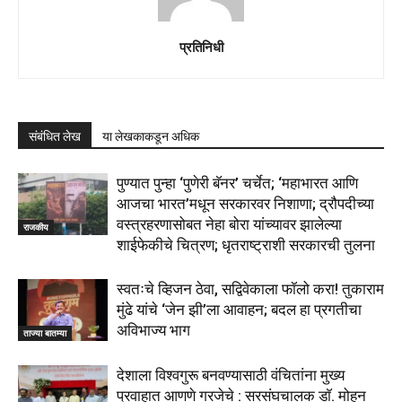
प्रतिनिधी
संबंधित लेख
या लेखकाकडून अधिक
पुण्यात पुन्हा ‘पुणेरी बॅनर’ चर्चेत; ‘महाभारत आणि
आजचा भारत’मधून सरकारवर निशाणा; द्रौपदीच्या
वस्त्रहरणासोबत नेहा बोरा यांच्यावर झालेल्या
राजकीय
शाईफेकीचे चित्रण; धृतराष्ट्राशी सरकारची तुलना
स्वतःचे व्हिजन ठेवा, सद्विवेकाला फॉलो करा! तुकाराम
मुंढे यांचे ‘जेन झी’ला आवाहन; बदल हा प्रगतीचा
अविभाज्य भाग
ताज्या बातम्या
देशाला विश्वगुरू बनवण्यासाठी वंचितांना मुख्य
प्रवाहात आणणे गरजेचे : सरसंघचालक डाॅ. मोहन