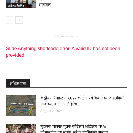
भागवत
साहित्य/शैक्षणिक
- Advertisement -
Slide Anything shortcode error: A valid ID has not been
provided
अधिक वाचा
केंद्रीय मंत्रिमंडळाने 7,827 कोटी रुपये किंमतीच्या व 30किमी
लांबीच्या, 8-लेन एलिव्हेटेड...
August 2, 2024
गुडलक चौकात युवक काँग्रेसचे आंदोलन; “PM
कॉम्प्रमाईज”चा आरोप, अनेक पदाधिकारी ताब्यात