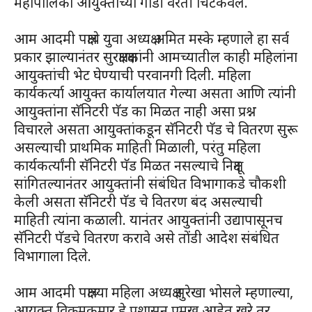
महापालिका आयुक्तांच्या गाडी वरती चिटकवले.
आम आदमी पक्षाचे युवा अध्यक्ष अमित मस्के म्हणाले हा सर्व
प्रकार झाल्यानंतर सुरक्षारक्षकांनी आमच्यातील काही महिलांना
आयुक्तांची भेट घेण्याची परवानगी दिली. महिला
कार्यकर्त्या आयुक्त कार्यालयात गेल्या असता आणि त्यांनी
आयुक्तांना सॅनिटरी पॅड का मिळत नाही असा प्रश्न
विचारले असता आयुक्तांकडून सॅनिटरी पॅड चे वितरण सुरू
असल्याची प्राथमिक माहिती मिळाली, परंतु महिला
कार्यकर्त्यांनी सॅनिटरी पॅड मिळत नसल्याचे निक्षून
सांगितल्यानंतर आयुक्तांनी संबंधित विभागाकडे चौकशी
केली असता सॅनिटरी पॅड चे वितरण बंद असल्याची
माहिती त्यांना कळाली. यानंतर आयुक्तांनी उद्यापासूनच
सॅनिटरी पॅडचे वितरण करावे असे तोंडी आदेश संबंधित
विभागाला दिले.
आम आदमी पक्षाच्या महिला अध्यक्ष सुरेखा भोसले म्हणाल्या,
आयुक्त विक्रमकुमार हे प्रशासन प्रमुख आहेत खरे तर