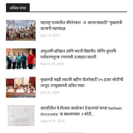
अधिक वाचा
महाराष्ट्र राज्यातील कीर्तनकार व वारकऱ्यांसाठी “मुख्यमंत्री
वारकरी महामंडळ
July 15, 2024
आपुलकी प्रतिष्ठान आणि भारती विद्यापीठ मॉर्निंग ग्रुपतर्फे
पर्यावरणपूरक रंगपंचमी उत्साहात साजरी
March 19, 2025
मुख्यमंत्री माझी लाडकी बहीण योजनेसाठी २५ हजार कोटींची
तरतूद-उपमुख्यमंत्री अजित पवार
July 20, 2024
खराडीतील मे.विलास जावडेकर डेव्हलपर्स यांच्या Yashwin
Orizzonte या बांधकामास 3 कोटी...
August 30, 2024