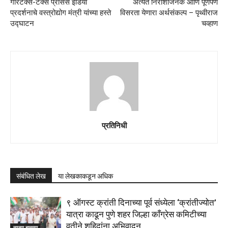
गारटेक्स-टेक्स प्रोसेस इंडिया
अत्यंत निराशाजनक आणि पूर्णपणे
प्रदर्शनाचे वस्त्रोद्योग मंत्री यांच्या हस्ते
विसरता येणारा अर्थसंकल्प – पृथ्वीराज
उद्घाटन
चव्हाण
प्रतिनिधी
संबंधित लेख
या लेखकाकडून अधिक
९ ऑगस्ट क्रांती दिनाच्या पूर्व संध्येला ‘क्रांतीज्योत’
यात्रा काढून पुणे शहर जिल्हा काँग्रेस कमिटीच्या
वतीने शहिदांना अभिवादन
ताज्या बातम्या