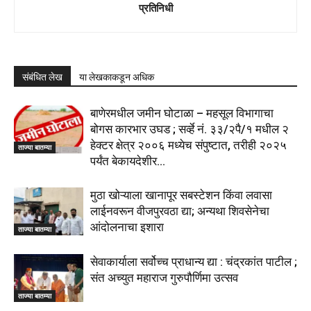
प्रतिनिधी
संबंधित लेख
या लेखकाकडून अधिक
बाणेरमधील जमीन घोटाळा – महसूल विभागाचा
बोगस कारभार उघड ; सर्व्हे नं. ३३/२पै/१ मधील २
हेक्टर क्षेत्र २००६ मध्येच संपुष्टात, तरीही २०२५
ताज्या बातम्या
पर्यंत बेकायदेशीर...
मुठा खोऱ्याला खानापूर सबस्टेशन किंवा लवासा
लाईनवरून वीजपुरवठा द्या; अन्यथा शिवसेनेचा
आंदोलनाचा इशारा
ताज्या बातम्या
सेवाकार्याला सर्वोच्च प्राधान्य द्या : चंद्रकांत पाटील ;
संत अच्युत महाराज गुरुपौर्णिमा उत्सव
ताज्या बातम्या