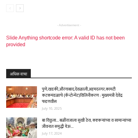
- Advertisement -
Slide Anything shortcode error: A valid ID has not been
provided
अधिक वाचा
पुणे,खडकी,औरंगाबाद,देवळाली,अहमदनगर,कामटी
कटकमंडळाचे (कॅन्टोन्मेंट)विलिनीकरण : मुख्यमंत्री देवेंद्र
फडणवीस
July 10, 2025
बा विठ्ठला… बळीराजाला सुखी ठेव, कष्टकऱ्यांच्या व सामान्यांच्या
जीवनात समृद्धी येऊ...
July 17, 2024