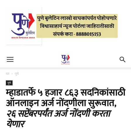
घर
पुणे
पुणे
म्हाडातर्फे ५ हजार ८६३ सदनिकांसाठी
ऑनलाइन अर्ज नोंदणीला सुरूवात,
२६ सप्टेंबरपर्यंत अर्ज नोंदणी करता
येणार