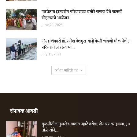
नवचैतन्य हास्ययोग परिवाराच्या वतीने पाषाण येथे पालखी
सोहळ्याचे आयोजन
June 20, 2023
जिल्हाधिकारी डॉ. राजेश देशमुख यांनी केली चांदणी चौक येथील
परिसरातील रस्त्याच्या...
July 11, 2023
अधिक माहिती पहा
संपादक आवडी
मुळशीतील मुलखेड गावात पहाटे दरोडा; दोन घरांवर हल्ला, ३०
तोळे सोने,...
August 6, 2026