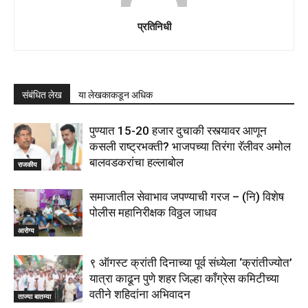
प्रतिनिधी
संबंधित लेख
या लेखकाकडून अधिक
पुण्यात 15-20 हजार दुचाकी रस्त्यावर आणून
कसली राष्ट्रभक्ती? भाजपच्या तिरंगा रॅलीवर अमोल
बालवडकरांचा हल्लाबोल
राजकीय
समाजातील सेवाभाव जपण्याची गरज – (नि) विशेष
पोलीस महानिरीक्षक विठ्ठल जाधव
आरोग्य
९ ऑगस्ट क्रांती दिनाच्या पूर्व संध्येला ‘क्रांतीज्योत’
यात्रा काढून पुणे शहर जिल्हा काँग्रेस कमिटीच्या
वतीने शहिदांना अभिवादन
ताज्या बातम्या