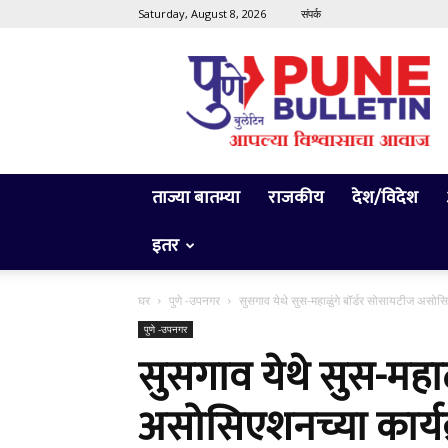
Saturday, August 8, 2026
संपर्क
Pune
Bulletin
ताज्या बातम्या
राजकीय
देश/विदेश
इतर
घर
पुणे -उपनगर
सुसगाव येथे सुस-महाळुंगे बॉर्डर सोसायटीज असोसि
पुणे -उपनगर
सुसगाव येथे सुस-महाळ
असोसिएशनच्या कार्यक