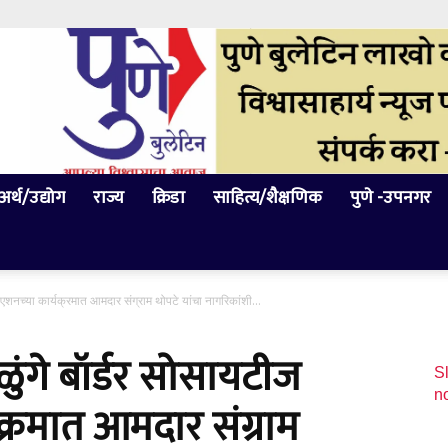
अर्थ/उद्योग
राज्य
क्रिडा
साहित्य/शैक्षणिक
पुणे -उपनगर
एशनच्या कार्यक्रमात आमदार संग्राम थोपटे यांचा नागरिकांशी...
ुंगे बॉर्डर सोसायटीज
Sl
n
्रमात आमदार संग्राम