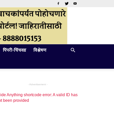
पिंपरी-चिंचवड
विश्लेषण
- Advertisement -
ide Anything shortcode error: A valid ID has
ot been provided