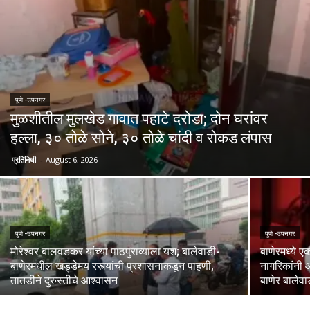
पुणे -उपनगर
मुळशीतील मुलखेड गावात पहाटे दरोडा; दोन घरांवर
हल्ला, ३० तोळे सोने, ३० तोळे चांदी व रोकड लंपास
प्रतिनिधी
-
August 6, 2026
पुणे -उपनगर
पुणे -उपनगर
मोरेश्वर बालवडकर यांच्या पाठपुराव्याला यश; बालेवाडी-
बाणेरमध्ये ए
बाणेरमधील खड्डेमय रस्त्यांची प्रशासनाकडून पाहणी,
नागरिकांनी 
तातडीने दुरुस्तीचे आश्वासन
बाणेर बालेवाड