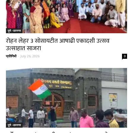
पुणे -उपनगर
रोहन लेहर 3 सोसायटीत आषाढी एकादशी उत्सव
उत्साहात साजरा
प्रतिनिधी
-
July 26, 2026
0
पुणे -उपनगर