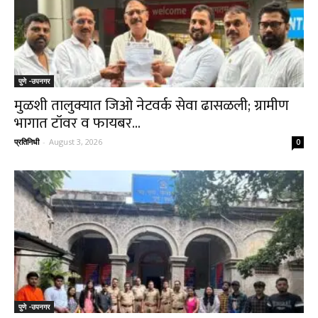
पुणे -उपनगर
मुळशी तालुक्यात जिओ नेटवर्क सेवा ढासळली; ग्रामीण
भागात टॉवर व फायबर...
प्रतिनिधी
-
August 3, 2026
0
पुणे -उपनगर