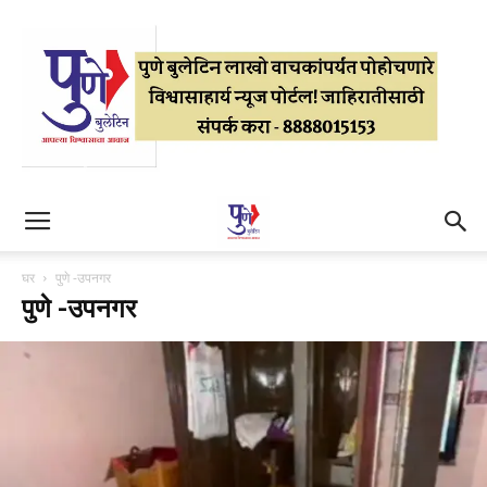
घर
पुणे -उपनगर
पुणे -उपनगर