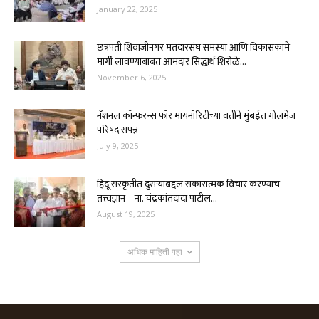
January 22, 2025
छत्रपती शिवाजीनगर मतदारसंघ समस्या आणि विकासकामे
मार्गी लावण्याबाबत आमदार सिद्धार्थ शिरोळे...
November 6, 2025
नॅशनल कॉन्फरन्स फॉर मायनॉरिटीच्या वतीने मुंबईत गोलमेज
परिषद संपन्न
July 9, 2025
हिंदू संस्कृतीत दुसऱ्याबद्दल सकारात्मक विचार करण्याचं
तत्त्वज्ञान – ना. चंद्रकांतदादा पाटील...
August 19, 2025
अधिक माहिती पहा