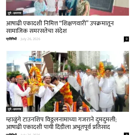
पुणे -उपनगर
आषाढी एकादशी निमित्त “शिक्षणवारी” उपक्रमातून
सामाजिक समरसतेचा संदेश
प्रतिनिधी
-
July 26, 2026
0
पुणे -उपनगर
म्हाळुंगे टाउनशिप विठ्ठलनामाच्या गजराने दुमदुमली;
आषाढी एकादशी पायी दिंडीला अभूतपूर्व प्रतिसाद
प्रतिनिधी
-
July 26, 2026
0